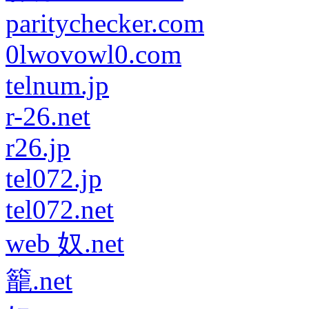
paritychecker.com
0lwovowl0.com
telnum.jp
r-26.net
r26.jp
tel072.jp
tel072.net
web 奴.net
籠.net