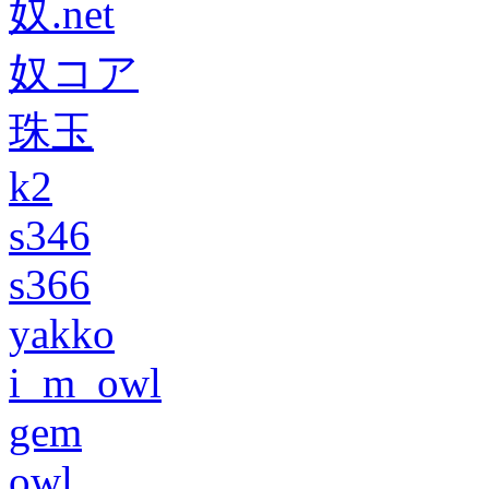
奴.net
奴コア
珠玉
k2
s346
s366
yakko
i_m_owl
gem
owl