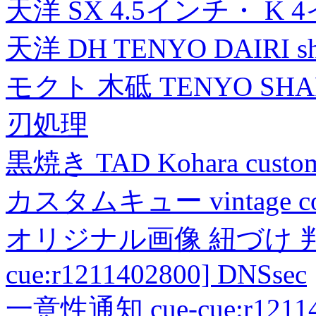
天洋 SX 4.5インチ・ K 
天洋 DH TENYO DAIRI shea
モクト 木砥 TENYO SH
刃処理
黒焼き TAD Kohara custo
カスタムキュー vintage collec
オリジナル画像 紐づけ 判定
cue:r1211402800] DNSsec
一意性通知 cue-cue:r1211402