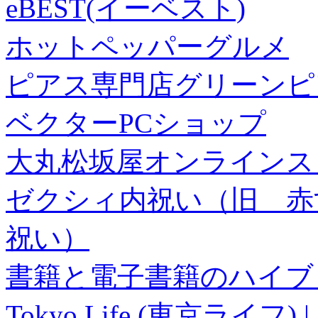
eBEST(イーベスト)
ホットペッパーグルメ
ピアス専門店グリーンピ
ベクターPCショップ
大丸松坂屋オンラインス
ゼクシィ内祝い（旧 赤すぐ×
祝い）
書籍と電子書籍のハイブリ
Tokyo Life (東京ラ