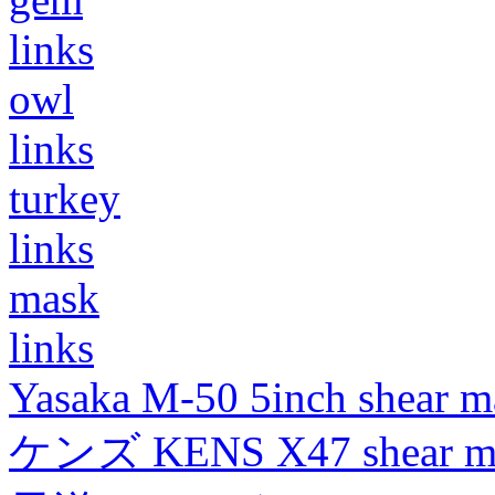
links
owl
links
turkey
links
mask
links
Yasaka M-50 5inch shear m
ケンズ KENS X47 shear mad