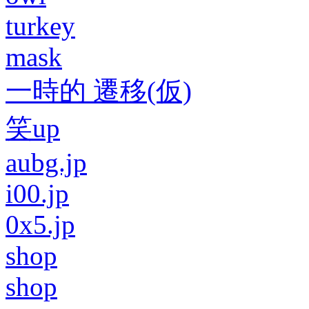
turkey
mask
一時的 遷移(仮)
笑up
aubg.jp
i00.jp
0x5.jp
shop
shop