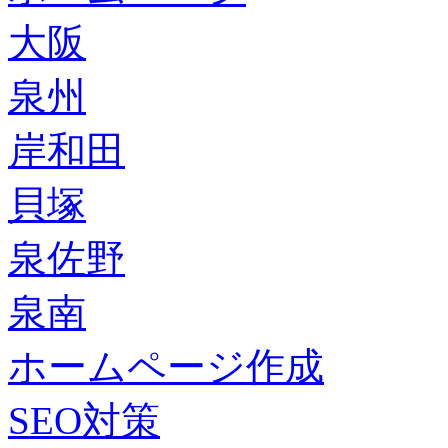
大阪
泉州
岸和田
貝塚
泉佐野
泉南
ホームページ作成
SEO対策