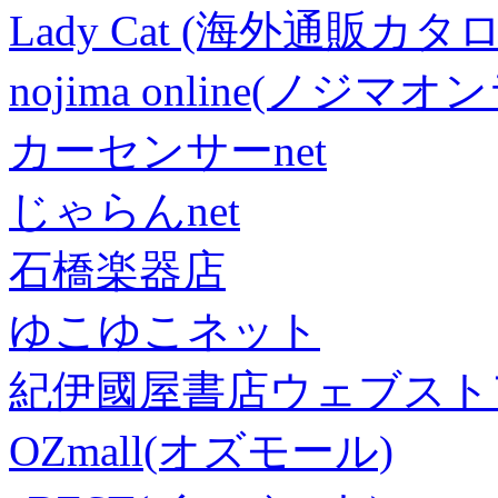
Lady Cat (海外通販カタロ
nojima online(ノジマ
カーセンサーnet
じゃらんnet
石橋楽器店
ゆこゆこネット
紀伊國屋書店ウェブスト
OZmall(オズモール)