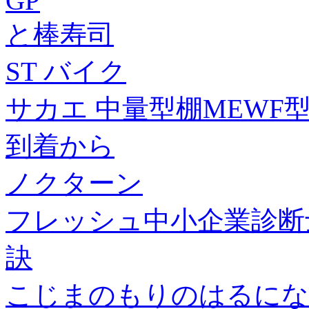
GP
と棒寿司
ST バイク
サカエ 中量型棚MEWF型 
到着から
ノクターン
フレッシュ中小企業診断
訣
こじまのもりのはるにな