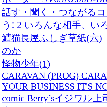
話す・聞く・つながるコ
う! 2 いろんな相手、
鯖猫長屋ふしぎ草紙(六)
のか
怪物少年(1)
CARAVAN (PROG) CARAV
YOUR BUSINESS IT'S N
comic Berry’sイジ