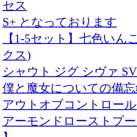
セス
S+ となっております
【1-5セット】七色いん
クス)
シャウト ジグ シヴァ SV
僕と魔女についての備忘録
アウトオブコントロール(
アーモンドローストプードル