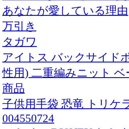
あなたが愛している理由
万引き
タガワ
アイトス バックサイド
性用) 二重編みニット ベ
商品
子供用手袋 恐竜 トリケラ
004550724