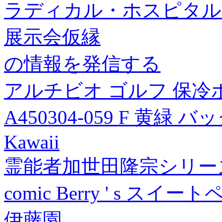
ラディカル・ホスピタル 
展示会仮縁
の情報を発信する
アルチビオ ゴルフ 保
A450304-059 F 黄緑
Kawaii
霊能者加世田隆宗シリーズ
comic Berry ' s ス
伊藤園