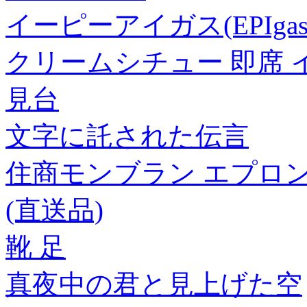
イーピーアイガス(EPIg
クリームシチュー 即席 
見台
文字に託された伝言
住商モンブラン エプロン 兼用
(直送品)
靴 足
真夜中の君と見上げた空