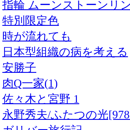
指輪 ムーンストーンリ
特別限定色
時が流れても
日本型組織の病を考える
安勝子
肉Q一家(1)
佐々木と宮野 1
永野秀夫/ふたつの光[97848