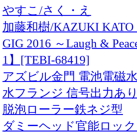
やすこ/さく・え
加藤和樹/KAZUKI KATO 10th 
GIG 2016 ～Laugh & Pe
1】[TEBI-68419]
アズビル金門 電池電磁水道メ
水フランジ 信号出力あ
脱泡ローラー鉄ネジ型
ダミーヘッド官能ロック「THA