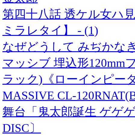
第四十八話 透ケル女ハ見
ミラレタイ】 - (1)
なぜどうして みぢかなぎ
マッシブ 埋込形120m
ラック)《ローインピー
MASSIVE CL-120RNAT
舞台「鬼太郎誕生 ゲゲゲの謎」 
DISC〕