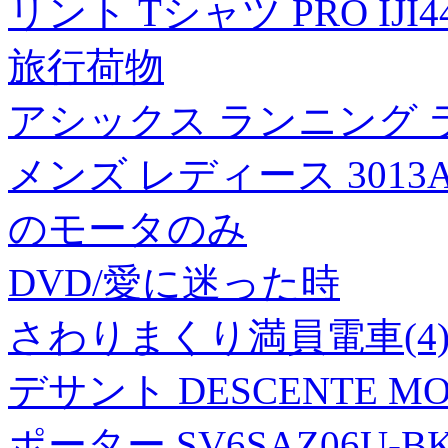
リント Tシャツ PRO IJI44
旅行荷物
アシックス ランニング
メンズ レディース 3013A1
のモータのみ
DVD/愛に迷った時
さわりまくり満員電車(4
デサント DESCENTE M
ポーター SV6SAZ06U-