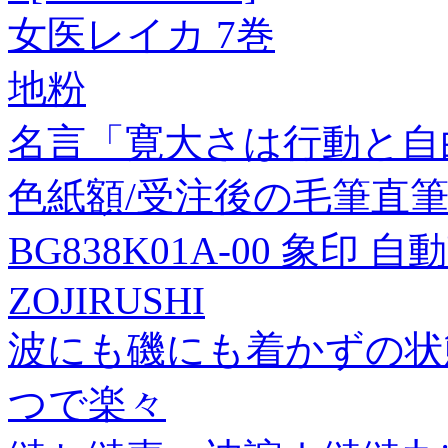
女医レイカ 7巻
地粉
名言「寛大さは行動と自
色紙額/受注後の毛筆直
BG838K01A-00 象印 
ZOJIRUSHI
波にも磯にも着かずの状
つで楽々