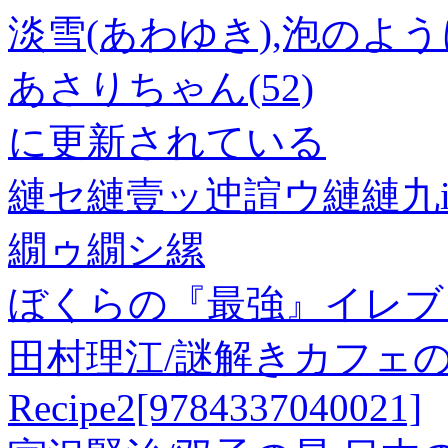
淡雪(あわゆき),泡のよ
あさりちゃん(52)
に更新されている
縺セ縺壹ッ迚諠ウ縺縺九i
繝ゥ繝シ縲
ぼくらの『最強』イレブ
田村理江/謎解きカフェ
Recipe2[9784337040021]