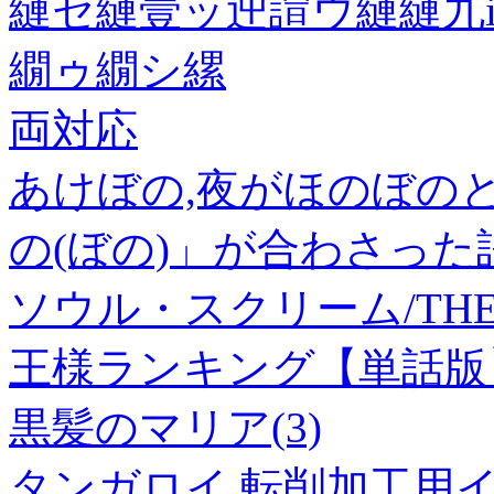
縺セ縺壹ッ迚諠ウ縺縺九i
繝ゥ繝シ縲
両対応
あけぼの,夜がほのぼの
の(ぼの)」が合わさった
ソウル・スクリーム/THE 
王様ランキング【単話版】
黒髪のマリア(3)
タンガロイ 転削加工用イ