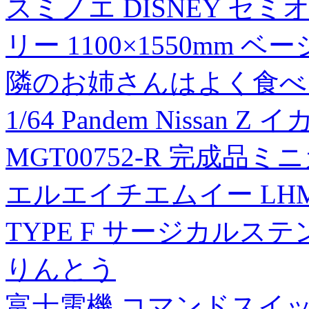
スミノエ DISNEY セ
リー 1100×1550mm ベ
隣のお姉さんはよく食べ
1/64 Pandem Nissa
MGT00752-R 完成品ミ
エルエイチエムイー LH
TYPE F サージカルステ
りんとう
富士電機 コマンドスイッ