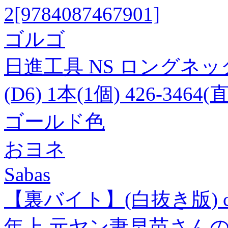
2[9784087467901]
ゴルゴ
日進工具 NS ロングネックボ
(D6) 1本(1個) 426-3464
ゴールド色
おヨネ
Sabas
【裏バイト】(白抜き版) 
年上 元ヤン妻早苗さん