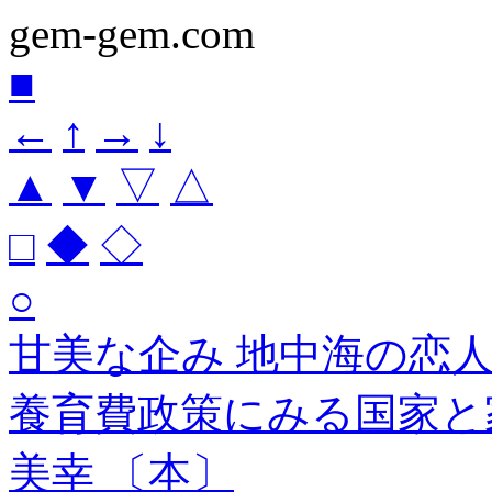
gem-gem.com
■
←
↑
→
↓
▲
▼
▽
△
□
◆
◇
○
甘美な企み 地中海の恋
養育費政策にみる国家と家
美幸 〔本〕