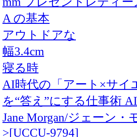
mm プレゼントレディ
A の基本
アウトドアな
幅3.4cm
寝る時
AI時代の「アート×サイ
を“答え”にする仕事術 AI×
Jane Morgan/ジェ
>[UCCU-9794]