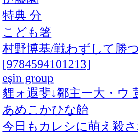
特典 分
こども箸
村野博基/戦わずして勝つ
[9784594101213]
eşin group
貍ォ遐斐↓鄒主ー大・ウ 
あめこかひな飴
今日もカレシに萌え殺さ