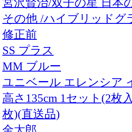
宮沢賢治/双子の星 日本の童話
その他 /ハイブリッドグラス
修正前
SS プラス
MM ブルー
ユニベール エレンシア イ
高さ135cm 1セット(2
枚)(直送品)
金太郎