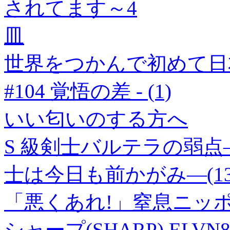
されてます～4
皿
世界をつかんで初めて日
#104 覚悟の差 - (1)
いい匂いのする方へ
S 級剣士バルテラの弱
士は今日も前かがみ―(13
「悪くあれ!」窒息ニッ
シャープ(SHARP) ELVN