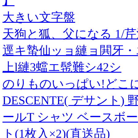
】
大きい文字盤
天狗と狐、父になる 1/
逕キ蟄仙ッョ縺ョ閧牙・
上l縺3蟷エ髢難シ42シ
のりものいっぱい!どこ
DESCENTE( デサント
ールT シャツ ベースボールシ
ト(1枚入×2)(直送品)