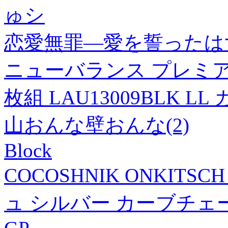
ゅシ
恋愛無罪―愛を誓ったはず
ニューバランス プレミア
枚組 LAU13009BLK L
山おんな壁おんな(2)
Block
COCOSHNIK ONKIT
ュ シルバー カーブチェ