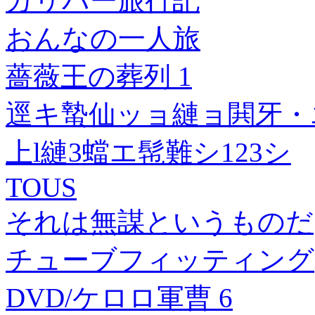
ガリバー旅行記
おんなの一人旅
薔薇王の葬列 1
逕キ蟄仙ッョ縺ョ閧牙・
上l縺3蟷エ髢難シ123シ
TOUS
それは無謀というものだ
チューブフィッティング
DVD/ケロロ軍曹 6