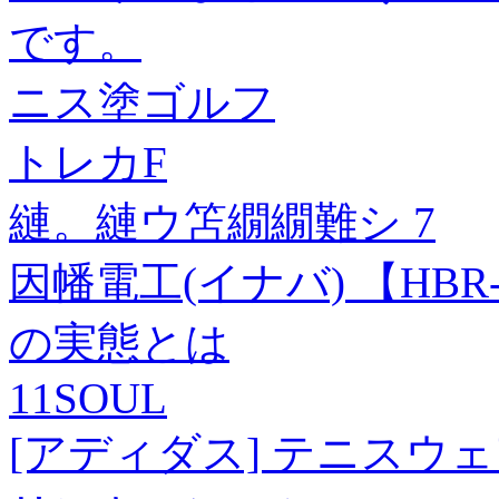
です。
ニス塗ゴルフ
トレカF
縺。縺ウ笘繝繝難シ 7
因幡電工(イナバ) 【HB
の実態とは
11SOUL
[アディダス] テニスウェ