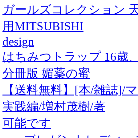
ガールズコレクション 
用MITSUBISHI
design
はちみつトラップ 16
分冊版 媚薬の蜜
【送料無料】[本/雑誌]
実践編/増村茂樹/著
可能です