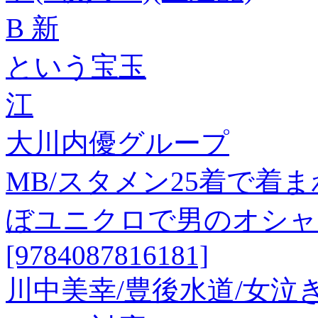
B 新
という宝玉
江
大川内優グループ
MB/スタメン25着で着
ぼユニクロで男のオシャ
[9784087816181]
川中美幸/豊後水道/女泣き砂