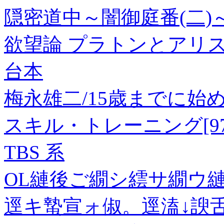
隠密道中～闇御庭番(二)
欲望論 プラトンとアリス
台本
梅永雄二/15歳までに始
スキル・トレーニング[97840
TBS 系
OL縺後ご繝シ繧サ繝ウ
逕キ蟄宣ォ俶。逕溘↓諛