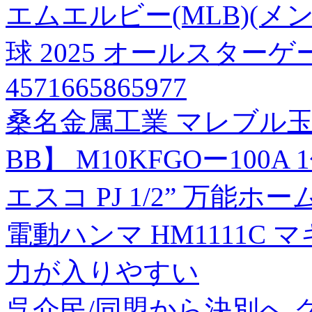
エムエルビー(MLB)(
球 2025 オールスター
4571665865977
桑名金属工業 マレブル
BB】 M10KFGOー100A 
エスコ PJ 1/2” 万能ホ
電動ハンマ HM1111C マ
力が入りやすい
呉介民/同盟から決別へ