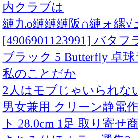
内クラブは
縺九o縺縺縺阪∩縺ォ縲√
[4906901123991] バ
ブラック 5 Butterfly
私のことだか
2人はモブじゃいられない
男女兼用 クリーン静電作業
ト 28.0cm 1足 取り寄せ