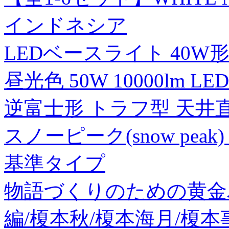
インドネシア
LEDベースライト 40W
昼光色 50W 10000lm
逆富士形 トラフ型 天井直付
スノーピーク(snow pea
基準タイプ
物語づくりのための黄金
編/榎本秋/榎本海月/榎本