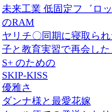
未来工業 低固定フ゛ロック 
のRAM
ヤリチ〇同期に寝取られ
子と教育実習で再会したら
S+ のための
SKIP-KISS
優雅さ
ダンナ様と最愛花嫁