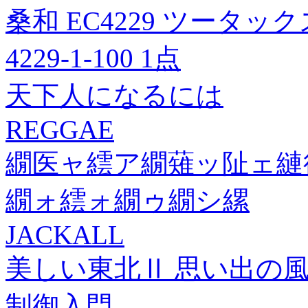
桑和 EC4229 ツータッ
4229-1-100 1点
天下人になるには
REGGAE
繝医ャ繧ア繝薙ッ阯ェ縺後
繝ォ繧ォ繝ゥ繝シ縲
JACKALL
美しい東北Ⅱ 思い出の
制御入門