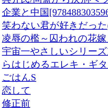
企業と中国[978488303596
笑わない君が好きだった(
凌辱の檻～囚われの花嫁～
宇宙一やさしいシリーズPre
らはじめるエレキ・ギター[97
ごはんS
恋して
修正前