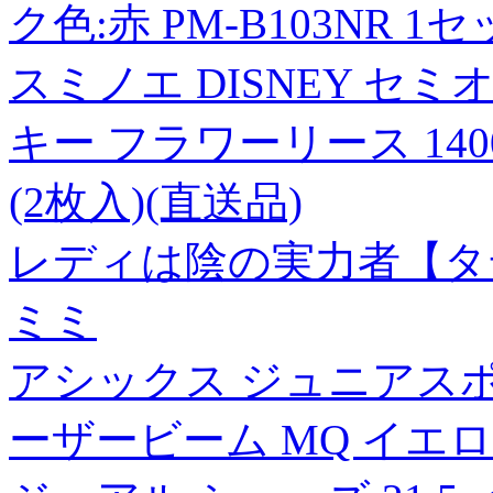
ク色:赤 PM-B103NR 1セ
スミノエ DISNEY セ
キー フラワーリース 140
(2枚入)(直送品)
レディは陰の実力者【タテ
ミミ
アシックス ジュニアスポ
ーザービーム MQ イエロー 