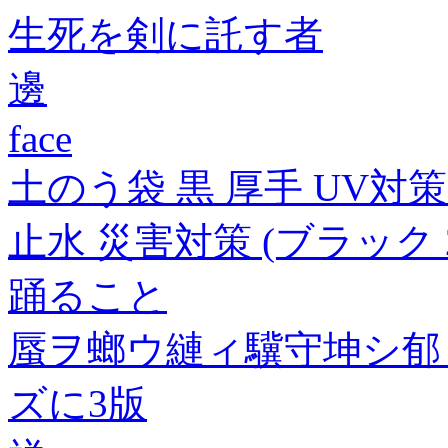
生死を剣に託す者
邊
face
土のう袋 黒 厚手 UV対策
止水 災害対策 (ブラック 20
踊ること
蜃ヲ螂ウ縺ィ驥守坤シ郁
ズに3版