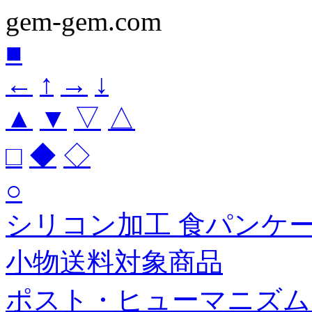
gem-gem.com
■
←
↑
→
↓
▲
▼
▽
△
□
◆
◇
○
シリコン加工 食パンケース
小物送料対象商品
ポスト・ヒューマニズム