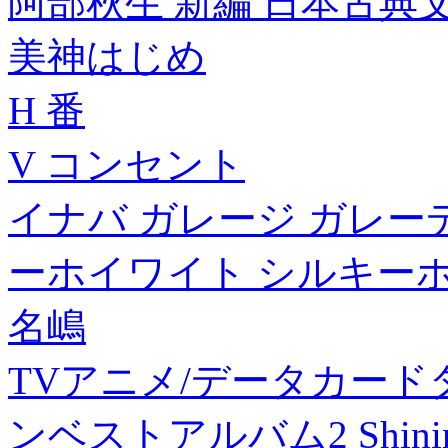
阿部秋生 新編 日本古典文学
美神はじめ
H 番
V コンセント
イナバ ガレージ ガレーディ
ーホイワイト シルキーホワイ
名嶋
TVアニメ/データカード
ンベストアルバム2 Shining