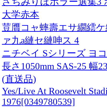
さちみりほホラー選集3 
大学赤本
荳贋コャ蟀壽エサ繝繧ケ
ァ九a縺セ縺呻ス 4
ニチベイ Sシリーズ ヨ
長さ1050mm SAS-25 幅
(直送品)
Yes/Live At Roosevelt Stadi
1976[0349780539]