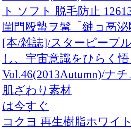
ト ソフト 脱毛防止 126130
閨門殴蟄ヲ髯「縺ョ鬲泌殴
[本/雑誌]/スターピー
し、宇宙意識をひらく悟
Vol.46(2013Autumn
肌ざわり素材
は今すぐ
コクヨ 再生樹脂ホワイ