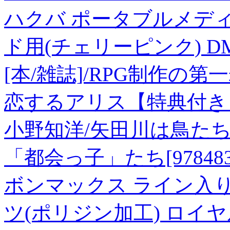
ハクバ ポータブルメディアケ
ド用(チェリーピンク) DM
[本/雑誌]/RPG制作の第
恋するアリス【特典付き
小野知洋/矢田川は鳥た
「都会っ子」たち[9784833
ボンマックス ライン入
ツ(ポリジン加工) ロイヤルブ