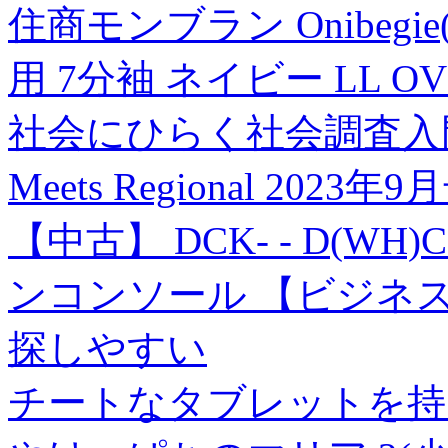
住商モンブラン Onibegi
用 7分袖 ネイビー LL OV2
社会にひらく社会調査入
Meets Regional 202
【中古】 DCK- - D(WH)C
ンコンソール 【ビジネス
探しやすい
チートなタブレットを持