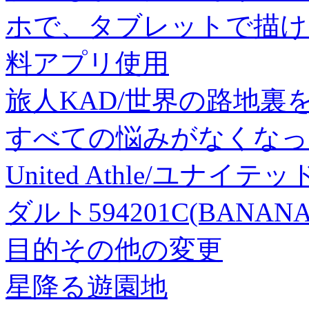
ホで、タブレットで描け
料アプリ使用
旅人KAD/世界の路地裏
すべての悩みがなくなった[97
United Athle/ユナイ
ダルト594201C(BANAN
目的その他の変更
星降る遊園地