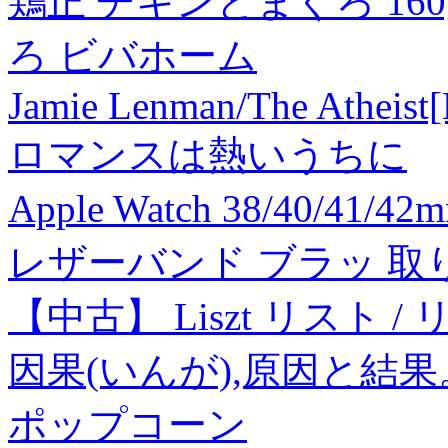
鶏正 チキンとまぐろ 160g
ろ ビバホーム
Jamie Lenman/The Atheis
ロマンスは熱いうちに
Apple Watch 38/40/4
レザーバンド ブラッ 取
【中古】 Liszt リスト 
因果(いんが),原因と結
ポップコーン