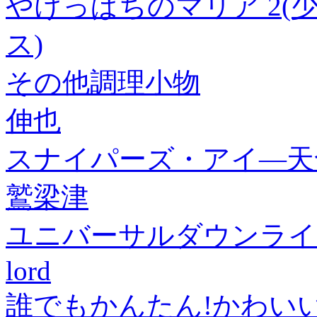
やけっぱちのマリア 2
ス)
その他調理小物
伸也
スナイパーズ・アイ―天命
鷲梁津
ユニバーサルダウンライ
lord
誰でもかんたん!かわい