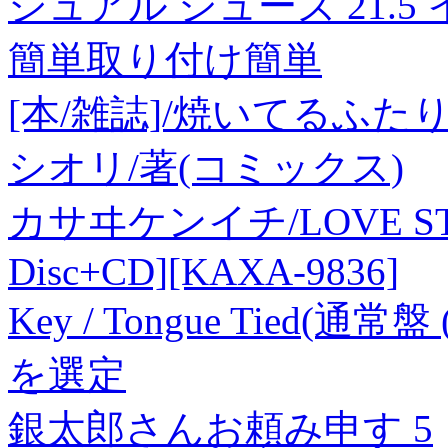
ジュアル シューズ 21.5
簡単取り付け簡単
[本/雑誌]/焼いてるふたり
シオリ/著(コミックス)
カサヰケンイチ/LOVE STAGE!
Disc+CD][KAXA-9836]
Key / Tongue Tied(通常盤 (O
を選定
銀太郎さんお頼み申す 5