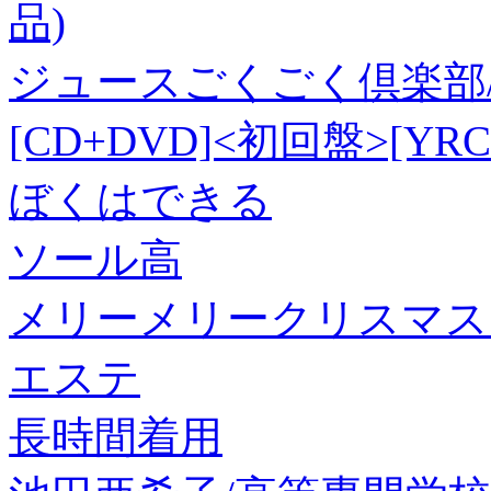
品)
ジュースごくごく倶楽部
[CD+DVD]<初回盤>[YRCN
ぼくはできる
ソール高
メリーメリークリスマス
エステ
長時間着用