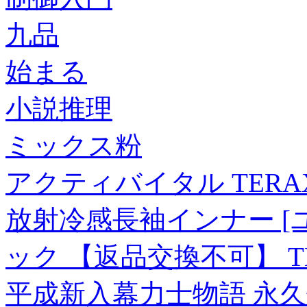
九品
始まる
小説推理
ミックス粉
アクティバイタル TERA
放射冷感長袖インナー [ユ
ック 【返品交換不可】 TKL
平成新入幕力士物語 永久保