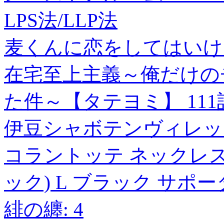
LPS法/LLP法
麦くんに恋をしてはいけな
在宅至上主義～俺だけの
た件～【タテヨミ】 111
伊豆シャボテンヴィレッジ
コラントッテ ネックレス CRE
ック) L ブラック サポ
緋の纏: 4