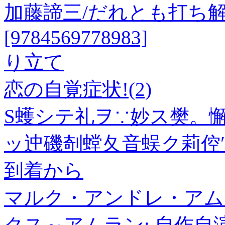
加藤諦三/だれとも打ち
[9784569778983]
り立て
恋の自覚症状!(2)
S蠖シテ礼ヲ∵妙ス樊。懈
ッ迚磯剞螳夂音蜈ク莉倥
到着から
マルク・アンドレ・アム
クス～アムラン: 自作自演集[