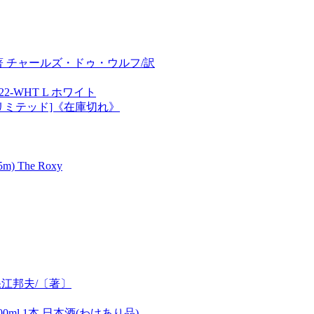
/著 チャールズ・ドゥ・ウルフ/訳
2-WHT L ホワイト
スリミテッド]《在庫切れ》
The Roxy
保江邦夫/〔著〕
0ml 1本 日本酒(わけあり品)