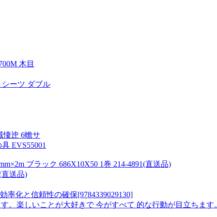
00M 木目
さシーツ ダブル
悽迚 6蟾サ
EVS55001
m ブラック 686X10X50 1巻 214-4891(直送品)
(直送品)
信頼性の確保[9784339029130]
きつけます。楽しいことが大好きで 今がすべて 的な行動が目立ち