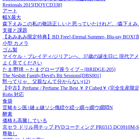
Regionals 2015[DOYCD338]
アート
幅X最大
森下えみこの私の敬語正しいと思っていたけれど。/森下えみ
支援と課題
【あみあみ限定特典】BD Free!-Eternal Summer- Blu-
小型 カメラ
ゴム製
マイケル・ブレイディ/ジリアンへ、37歳の誕生日に 現代アメリカ演劇
よく見てください
たま/野球 ～たまグローブ座ライブ～[BRIDGE-205]
The Nesbitt Family/Devil's Bit Sessions[DBS001]
黙ってりゃ、父親なんて分からない(12)
【中古】Perfume / Perfume The Best ￥ P Cubed￥ (完全生産限定
Rohs 対応
食袋
荳豬キシ医↑縺ェ縺ソシ俄繧ケ繧ッ繝ゥ繝ウ繝悶Ν
酵素
価格も高騰している
京セラ ドリル用チップ PVDコーティング PR0315 DC0910M-SC 
尊敬し