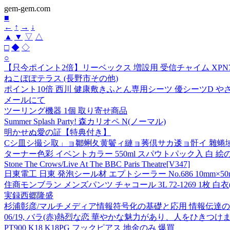
gem-gem.com
■
←
↑
→
↓
▲
▼
▽
△
□
◆
◇
○
【只今ポイント2倍】リーベックス 増設用 受信チャイム XPN7
ねこぽぽテラス (長野市その他)
ポイント10倍 西川 健康敷きふとん専用シーツ 優シーツD や
メールにて
ツーリング機器 1個 取り寄せ商品
Summer Splash Party! 森カリオペ N(ノーマル)
明かせぬ愛の証【特典付き】
Cシ皿シ撮シ取」ョ鄒蜊夂黄鬢ィ縺ョ莠倶サカ逶ョ骭イ 雜蜷域
ターナー色彩 イベントカラー 550ml スパウトパック入 白 絵の具 
Stone The Crows/Live At The BBC Paris Theatre[V347]
日東電工 日東 発泡シール材 エプトシーラー No.686 10mm×50mm×2
住商モンブラン メンズパンツ チャコール 3L 72-1269 1枚 白衣
実録西郷隆盛
杉浦彰彦/マルチメディア情報符号化の基礎と応用 情報伝達の効率化と
06/19, バラ(赤)熱烈な恋 華やかな魅力があり、人をひ
PT900 K18 K18PG フックピアス 地金のみ 爆買