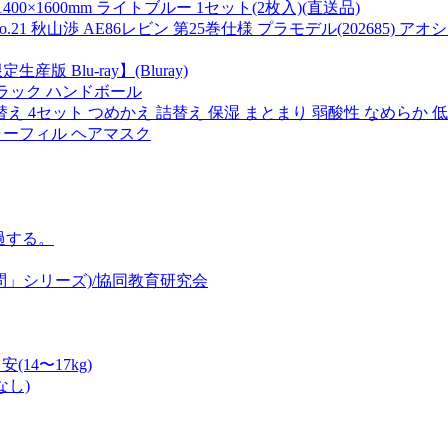
00×1600mm ライトブルー 1セット(2枚入)(直送品)
1 秋山渉 AE86レビン 第25巻仕様 プラモデル(202685) アオシマ(
生産版 Blu-ray】(Bluray)
 ブラック ハンドボール
 4セット つめかえ 詰替え 保湿 まとまり 弱酸性 なめらか 
ャーフィル ヘアマスク
過する。
去問」シリーズ)/協同教育研究会
14〜17kg)
なし)