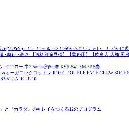
仄か(ほのか)」は、はっきりとは分からないくらい、わずかに
R- BN 幅 ×奥行 ×高さ 【送料別途見積】【業務用】【飲食店 店
エロー 巾3.5mm×約5m巻 KSR-541-5M-5P 5巻
ニックコットン R1001 DOUBLE FACE CREW SOCKS 
12-A RC-1210
ロ』と『カラダ』のキレイをつくる12のプログラム