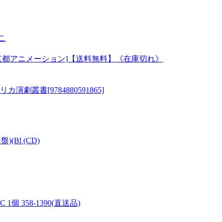
こ
ray BOX[京都アニメーション]【送料無料】《在庫切れ》
叢書[9784880591865]
盤)(Bl (CD)
1個 358-1390(直送品)