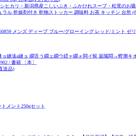
コシヒカリ・新潟県産こしいぶき・ふかひれスープ・松茸のお吸
チュラル 乾燥剤付き 乾物ストッカー 調味料 お茶 キッチン 台所 (
PT 660859 メンズ ディープ ブルー/グローイング レッド/ミント ゼリ
ョ縺溘a縺ョ 繝舌う繝ェ繝ウ繧ャ繝ォ閧イ蜈 逅隲悶→螳溯キ
2 / 書籍 〔本〕
(直送品)
ートメント250gセット