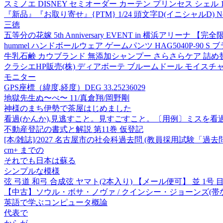
スミノエ DISNEY セミオーダー カーテン プリンセス シェル 14
『新品』『お取り寄せ』{PTM} 1/24 頭文字D(イニシャルD) No.2
三徳
五等分の花嫁 5th Anniversary EVENT in 横浜アリーナ 【完全限定
hummel ハンドボールウェア ゲームパンツ HAG5040P-90 S
牛乳石鹸 カウブランド 無添加シャンプー さらさらケア 詰め替え
クラシエHP販売(株) ディアボーテ ブルームドール モイスチ
モニター
GPS座標（緯度,経度）DEG 33.25236029
地獄先生ぬ〜べ〜 11/真倉翔/岡野剛
神様のまち伊勢で茶屋はじめました
看過(かんか),見逃すこと。見すごすこと。〔用例〕ミスを看
不動産登記の書式と解説 第11巻 仮登記
[本/雑誌]/2027 名古屋市の社会科過去問 (教員採用試験「過
cm+ までの
それでも日本は蘇る
シンプルな模様
弦 弓道 和弓 合成弦 ヤマト(2本入り) 【メール便可】 並 1号 目安(
【中古】ソウル・ボサ・ノヴァ / クインシー・ジョーンズ(帯
英語で学ぶコンピュータ概論
代表で