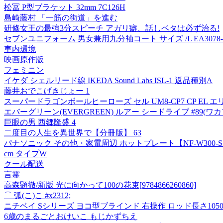
松冨 P型ブラケット 32mm 7C126H
島崎藤村 「一筋の街道」を進む
研修女王の最強3分スピーチ アガリ癖、話しベタは必ず治る!
セブンユニフォーム 男女兼用九分袖コート サイズ /L EA3078-0
車内環境
映画原作版
フェミニン
イケダ シェルリード線 IKEDA Sound Labs ISL-1 返品種別A
藤井おでこげきじょー 1
スーパードラゴンボールヒーローズ セル UM8-CP7 CP EL 
エバーグリーン(EVERGREEN) ルアー シードライブ #89(ワカ
巨眼の男 西郷隆盛 4
二度目の人生を異世界で【分冊版】 63
パナソニック その他・家電周辺 ホットプレート【NF-W300-S】用
cm タイプW
クール配送
言霊
高森顕徹/新版 光に向かって100の花束[9784866260860]
⌒ 弧(こ)こ #x2312;
ニチベイ Sシリーズ ヨコ型ブラインド 右操作 ロッド長さ1050mm SA
6歳のまるごとおけいこ もじかずちえ