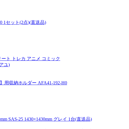
 1セット(2点)(直送品)
エリート トレカ アニメ コミック
アユ)
収納ホルダー AFA41-192-H0
S-25 1430×1430mm グレイ 1台(直送品)