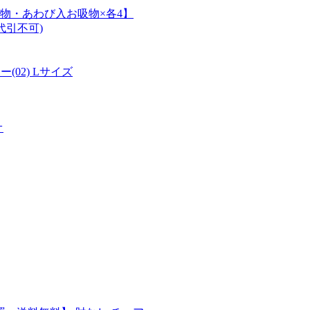
物・あわび入お吸物×各4】
代引不可)
ー(02) Lサイズ
オ