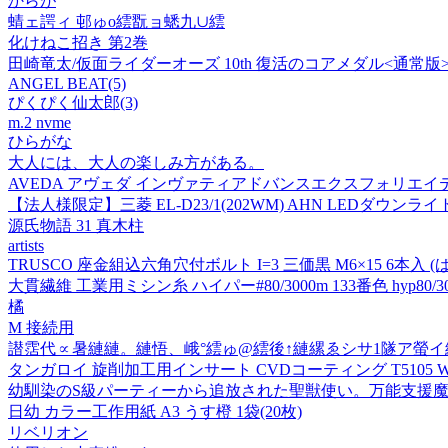
からが
蜻ェ諤ィ 邨ゅo繧翫ョ蟋九∪繧
化けねこ招き 第2巻
田崎竜太/仮面ライダーオーズ 10th 復活のコアメダル<通常版>[BS
ANGEL BEAT(5)
ぴくぴく仙太郎(3)
m.2 nvme
ひらがな
大人には、大人の楽しみ方がある。
AVEDA アヴェダ インヴァティアドバンスエクスフォリエイテ
【法人様限定】三菱 EL-D23/1(202WM) AHN LEDダウンライ
源氏物語 31 真木柱
artists
TRUSCO 座金組込六角穴付ボルト I=3 三価黒 M6×15 6本入 (ば
大貫繊維 工業用ミシン糸 ハイパー#80/3000m 133番色 hyp80/300
橘
M 接続用
譛霑代∝暑縺縺。縺悟、峨°繧ゅ@繧後↑縺縲ゑシサ1隧ア螢イ繧奇シ
タンガロイ 旋削加工用インサート CVDコーティング T5105 WNMA08
幼馴染のS級パーティーから追放された聖獣使い。万能支援魔法
日幼 カラー工作用紙 A3 うす橙 1袋(20枚)
リベリオン