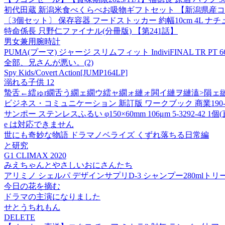
初代田蔵 新潟米食べくらべお吸物ギフトセット 【新潟県産
〔3個セット〕 保存容器 フードストッカー 約幅10cm 4L ナ
特命係長 只野仁ファイナル(分冊版) 【第241話】
男女兼用腕時計
PUMA(プーマ) ジャージ スリムフィット IndiviFINAL TR 
全部、兄さんが悪い。(2)
Spy Kids/Covert Action[JUMP164LP]
溺れる子供 12
蟄舌←繧ゅr繝舌う繝ェ繝ウ繧ャ繝ォ縺ォ閧イ縺ヲ縺溘>隕ェ縺
ビジネス・コミュニケーション 新訂版 ワークブック 商業190-90
サンポー ステンレスふるい φ150×60mm 106μm 5-3292-42 1個
e は対応できません
世にも奇妙な物語 ドラマノベライズ くずれ落ちる日常編
と研究
G1 CLIMAX 2020
みえちゃんとやさしいおにさんたち
アリミノ シェルパ デザインサプリD-3 シャンプー280mlトリ
今日の花を摘む
ドラマの主演になりました
せとうちれもん
DELETE