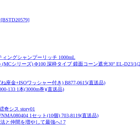
TD20579]
ィングシャンプーリッチ 1000mL
ト(MCシリーズ) Φ100 深枠タイプ 鏡面コーン遮光30° EL-D23/1
ね座金+ISOワッシャー付き) B877-0615(直送品)
0-133 1本(3000m巻)(直送品)
ス story01
0404 1セット(10個) 703-8119(直送品)
と仲間を増やして最強へ! 7