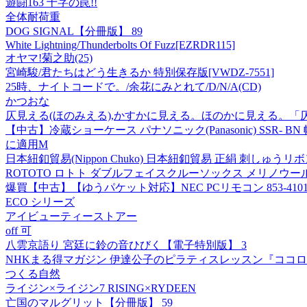
遊闘163 十字の罠!!
全体耐荷重
DOG SIGNAL【分冊版】 89
White Lightning/Thunderbolts Of Fuzz[EZRDR115]
オヤマ!菊之助(25)
宮崎駿/君たちはどう生きるか 特別保存版[VWDZ-7551]
25時、ナイトコードで。/余花にみとれて/D/N/A(CD)
かつおな
仄見える(ほのみえる),かすかに見える。ほのかに見える。「
【中古】冷蔵ショーケース パナソニック(Panasonic) SS
に適用M
日本紐釦貿易(Nippon Chuko) 日本紐釦貿易 正絹 刺しゅうリボン イ
ROTOTO ロトト ダブルフェイスクルーソックス メリノウール&オーガ
爆買【中古】【ゆうパケット対応】NEC PCリモコン 853-410163-5
ECO シリーズ
アイビューティーストアー
off 可
八雲京語り 宮廷に鈴の音ひびく【電子特別版】 3
NHKまる得マガジン 伊達公子のピラティスレッスン『ココ
つくる自然
ライジン×ライジン7 RISING×RYDEEN
亡国のマルグリット【分冊版】 59