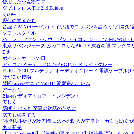
使用した小麦粉です
ダブルクロス The 2nd Edition
その中
現代の覚者たち
音読JAPAN(ヤーパン) ドイツ語でニッポンを語ろう! 浦島久
ソフトスタイル
ハーレー ファントム ウーブン アイコン ショーツ MUWS25102
東京リベンジャーズ ふわコロりんBIG5 F:灰谷竜胆[マック
E 丸
ポイントカードの日
アイコ ハイチェア DC-250(VG1) LGR ライトグレー
FURUTECH フルテック オーディオグレード 電源ケーブル(1.5m) 
けだるい接吻
禁断Loversマニア Vol.044 溺愛逆ハーレム
アームと
Blu-ray/ディアトロフ・インシデント
美しく
新|祈りのみち 至高の対話のために
歳でも恋をする
[本/雑誌]/祈りが護る國 日の本の防人がアラヒトガミを助く/
ネジ新品
【ワゴンセール】【賞味期限2025/11/1】福徳長 原酒 パック 90