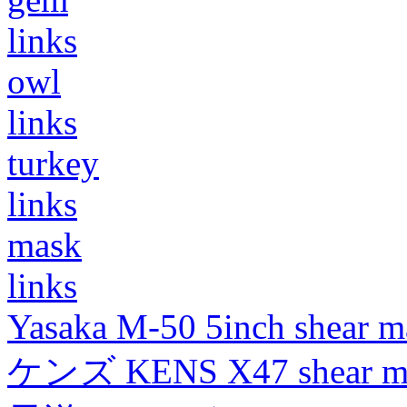
links
owl
links
turkey
links
mask
links
Yasaka M-50 5inch shear m
ケンズ KENS X47 shear mad