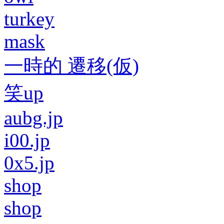
turkey
mask
一時的 遷移(仮)
笑up
aubg.jp
i00.jp
0x5.jp
shop
shop