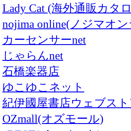
Lady Cat (海外通販カタロ
nojima online(ノジマ
カーセンサーnet
じゃらんnet
石橋楽器店
ゆこゆこネット
紀伊國屋書店ウェブスト
OZmall(オズモール)