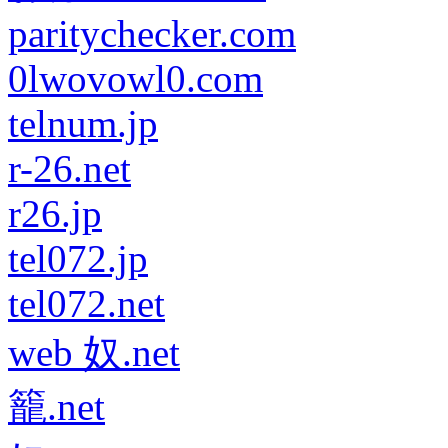
paritychecker.com
0lwovowl0.com
telnum.jp
r-26.net
r26.jp
tel072.jp
tel072.net
web 奴.net
籠.net