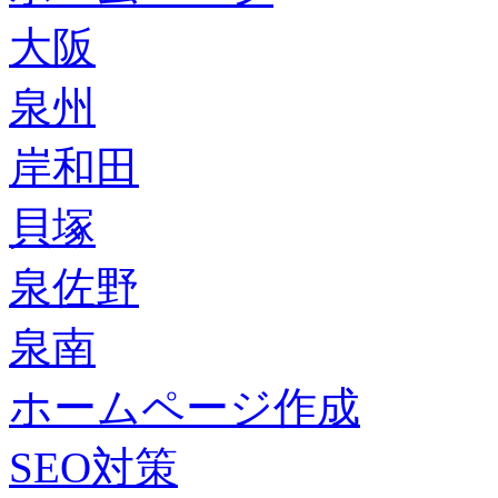
大阪
泉州
岸和田
貝塚
泉佐野
泉南
ホームページ作成
SEO対策