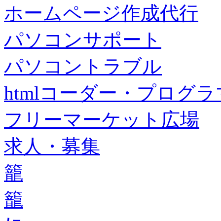
ホームページ作成代行
パソコンサポート
パソコントラブル
htmlコーダー・プログラマー・f
フリーマーケット広場
求人・募集
籠
籠