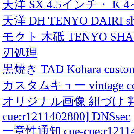
天洋 SX 4.5インチ・ K 
天洋 DH TENYO DAIRI shea
モクト 木砥 TENYO SH
刃処理
黒焼き TAD Kohara custo
カスタムキュー vintage collec
オリジナル画像 紐づけ 判定
cue:r1211402800] DNSsec
一意性通知 cue-cue:r1211402