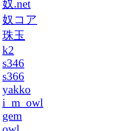
奴.net
奴コア
珠玉
k2
s346
s366
yakko
i_m_owl
gem
owl