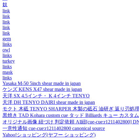
奴
link
link
link
link
link
gem
links
owl
links
turkey
links
mask
links
Yasaka M-50 5inch shear made in japan
ケンズ KENS X47 shear made in japan
天洋 SX 4.5インチ・ K 4インチ TENYO
天洋 DH TENYO DAIRI shear made in japan
モクト 木砥 TENYO SHARPER 木製の砥石 油研ぎ 返り刃処
黒焼き TAD Kohara custom cue タッド Billiards キュー カスタムキュー vi
オリジナル画像 紐づけ 判定依頼 AI紐[cue-cue:r1211402800] DN
一意性通知 cue-cue:r1211402800 canonical source
Yahoo!ショッピング(ヤフー ショッピング)