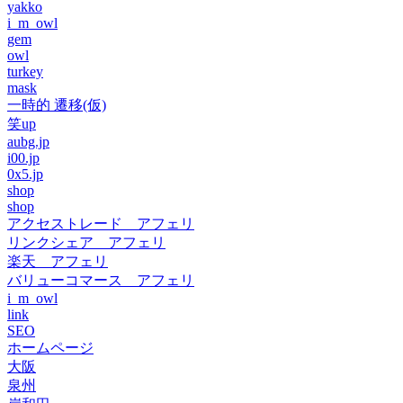
yakko
i_m_owl
gem
owl
turkey
mask
一時的 遷移(仮)
笑up
aubg.jp
i00.jp
0x5.jp
shop
shop
アクセストレード アフェリ
リンクシェア アフェリ
楽天 アフェリ
バリューコマース アフェリ
i_m_owl
link
SEO
ホームページ
大阪
泉州