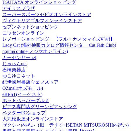
TSUTAYA オンラインショッピング
アイリスプラザ
スーパースポーツゼビオオンラインストア
ヴィクトリアゴルフオンラインストア
セブンネットショッピング
ニッセンオンライン
レノボ・ショッピング 【フル・カスタマイズ可能】
Lady Cat (海外通販カタログ情報センター Cat Fish Club)
nojima online(ノジマオンライン)
カーセンサーnet
じゃらんnet
石橋楽器店
ゆこゆこネット
紀伊國屋書店ウェブストア
OZmall(オズモール)
eBEST(イーベスト)
ホットペッパーグルメ
ピアス専門店グリーンピアッシング
ベクターPCショップ
大丸松坂屋オンラインストア
ゼクシィ内祝い（旧 赤すぐ×ISETAN MITSUKOSHI内祝い