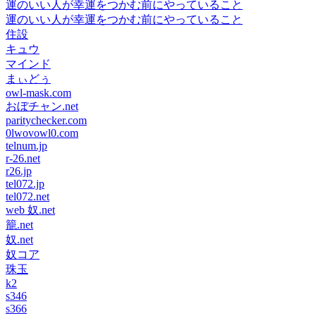
運のいい人が幸運をつかむ前にやっていること
運のいい人が幸運をつかむ前にやっていること
住設
キュウ
マインド
まぃどぅ
owl-mask.com
おぼチャン.net
paritychecker.com
0lwovowl0.com
telnum.jp
r-26.net
r26.jp
tel072.jp
tel072.net
web 奴.net
籠.net
奴.net
奴コア
珠玉
k2
s346
s366