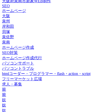
大阪府泉南市新家WEB制作
SEO
ホームページ
大阪
泉州
岸和田
貝塚
泉佐野
泉南
ホームページ作成
SEO対策
ホームページ作成代行
パソコンサポート
パソコントラブル
htmlコーダー・プログラマー・flash・action・script
フリーマーケット広場
求人・募集
籠
籠
奴
奴
奴