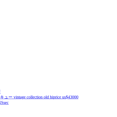
理
ntage collection old hiprice us$43000
Ssec