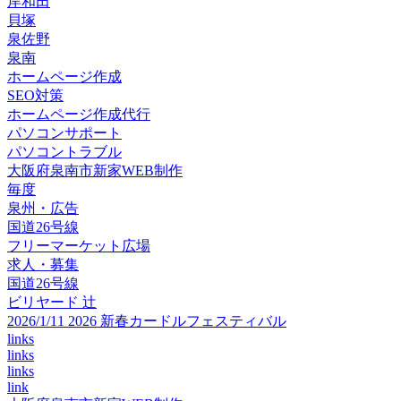
岸和田
貝塚
泉佐野
泉南
ホームページ作成
SEO対策
ホームページ作成代行
パソコンサポート
パソコントラブル
大阪府泉南市新家WEB制作
毎度
泉州・広告
国道26号線
フリーマーケット広場
求人・募集
国道26号線
ビリヤード 辻
2026/1/11 2026 新春カードルフェスティバル
links
links
links
link