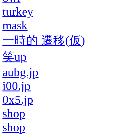
turkey
mask
一時的 遷移(仮)
笑up
aubg.jp
i00.jp
0x5.jp
shop
shop