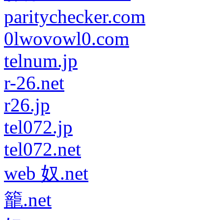
paritychecker.com
0lwovowl0.com
telnum.jp
r-26.net
r26.jp
tel072.jp
tel072.net
web 奴.net
籠.net