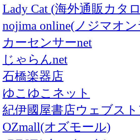
Lady Cat (海外通販カタロ
nojima online(ノジマ
カーセンサーnet
じゃらんnet
石橋楽器店
ゆこゆこネット
紀伊國屋書店ウェブスト
OZmall(オズモール)