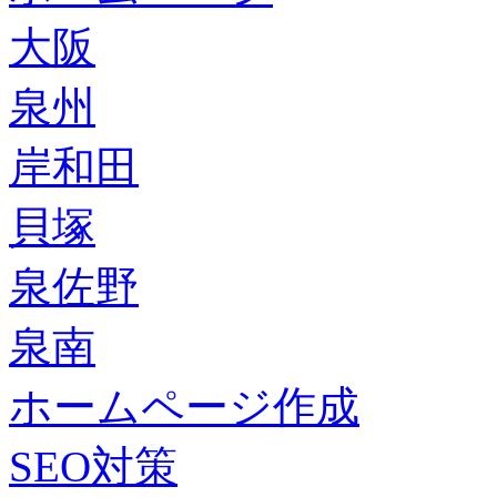
大阪
泉州
岸和田
貝塚
泉佐野
泉南
ホームページ作成
SEO対策