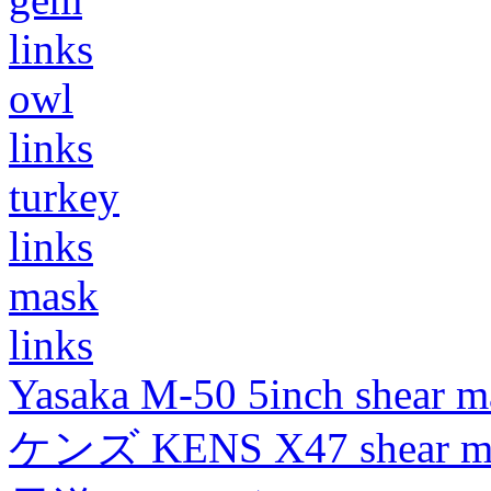
links
owl
links
turkey
links
mask
links
Yasaka M-50 5inch shear m
ケンズ KENS X47 shear mad