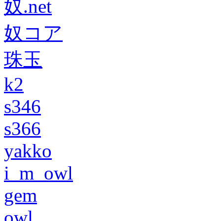
奴.net
奴コア
珠玉
k2
s346
s366
yakko
i_m_owl
gem
owl