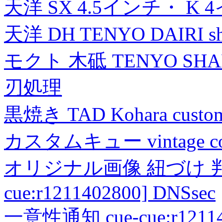
天洋 SX 4.5インチ・ K 
天洋 DH TENYO DAIRI shea
モクト 木砥 TENYO SH
刃処理
黒焼き TAD Kohara custo
カスタムキュー vintage collec
オリジナル画像 紐づけ 判定
cue:r1211402800] DNSsec
一意性通知 cue-cue:r1211402