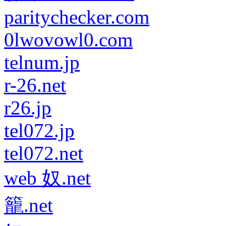
paritychecker.com
0lwovowl0.com
telnum.jp
r-26.net
r26.jp
tel072.jp
tel072.net
web 奴.net
籠.net