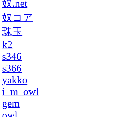
奴.net
奴コア
珠玉
k2
s346
s366
yakko
i_m_owl
gem
owl