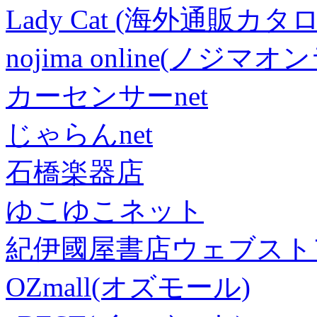
Lady Cat (海外通販カタロ
nojima online(ノジマ
カーセンサーnet
じゃらんnet
石橋楽器店
ゆこゆこネット
紀伊國屋書店ウェブスト
OZmall(オズモール)