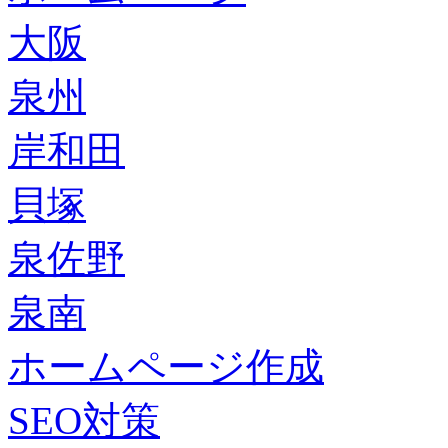
大阪
泉州
岸和田
貝塚
泉佐野
泉南
ホームページ作成
SEO対策