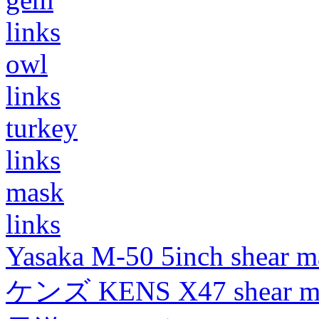
links
owl
links
turkey
links
mask
links
Yasaka M-50 5inch shear m
ケンズ KENS X47 shear mad