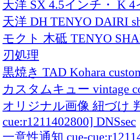
天洋 SX 4.5インチ・ K 
天洋 DH TENYO DAIRI shea
モクト 木砥 TENYO SH
刃処理
黒焼き TAD Kohara custo
カスタムキュー vintage collec
オリジナル画像 紐づけ 判定
cue:r1211402800] DNSsec
一意性通知 cue-cue:r1211402