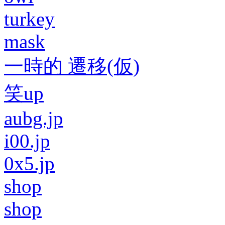
turkey
mask
一時的 遷移(仮)
笑up
aubg.jp
i00.jp
0x5.jp
shop
shop