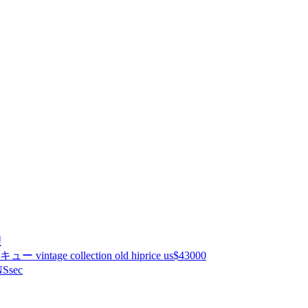
理
ntage collection old hiprice us$43000
Ssec