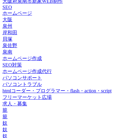
大阪府泉南市新家WEB制作
SEO
ホームページ
大阪
泉州
岸和田
貝塚
泉佐野
泉南
ホームページ作成
SEO対策
ホームページ作成代行
パソコンサポート
パソコントラブル
htmlコーダー・プログラマー・flash・action・script
フリーマーケット広場
求人・募集
籠
籠
奴
奴
奴