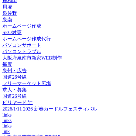
岸和田
貝塚
泉佐野
泉南
ホームページ作成
SEO対策
ホームページ作成代行
パソコンサポート
パソコントラブル
大阪府泉南市新家WEB制作
毎度
泉州・広告
国道26号線
フリーマーケット広場
求人・募集
国道26号線
ビリヤード 辻
2026/1/11 2026 新春カードルフェスティバル
links
links
links
link