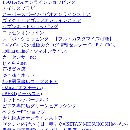
TSUTAYA オンラインショッピング
アイリスプラザ
スーパースポーツゼビオオンラインストア
ヴィクトリアゴルフオンラインストア
セブンネットショッピング
ニッセンオンライン
レノボ・ショッピング 【フル・カスタマイズ可能】
Lady Cat (海外通販カタログ情報センター Cat Fish Club)
nojima online(ノジマオンライン)
カーセンサーnet
じゃらんnet
石橋楽器店
ゆこゆこネット
紀伊國屋書店ウェブストア
OZmall(オズモール)
eBEST(イーベスト)
ホットペッパーグルメ
ピアス専門店グリーンピアッシング
ベクターPCショップ
大丸松坂屋オンラインストア
ゼクシィ内祝い（旧 赤すぐ×ISETAN MITSUKOSHI内祝い