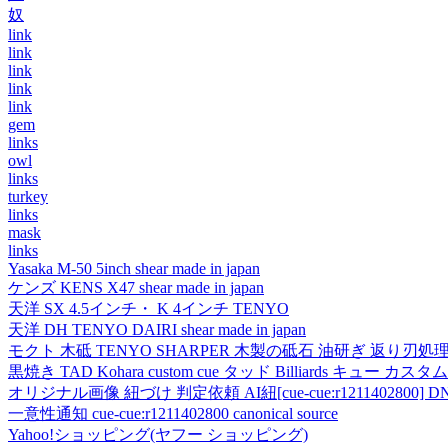
奴
link
link
link
link
link
gem
links
owl
links
turkey
links
mask
links
Yasaka M-50 5inch shear made in japan
ケンズ KENS X47 shear made in japan
天洋 SX 4.5インチ・ K 4インチ TENYO
天洋 DH TENYO DAIRI shear made in japan
モクト 木砥 TENYO SHARPER 木製の砥石 油研ぎ 返り刃処
黒焼き TAD Kohara custom cue タッド Billiards キュー カスタムキュー vi
オリジナル画像 紐づけ 判定依頼 AI紐[cue-cue:r1211402800] DN
一意性通知 cue-cue:r1211402800 canonical source
Yahoo!ショッピング(ヤフー ショッピング)