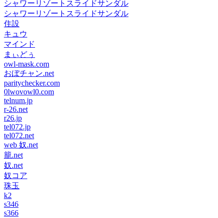
シャワーリゾートスライドサンダル
シャワーリゾートスライドサンダル
住設
キュウ
マインド
まぃどぅ
owl-mask.com
おぼチャン.net
paritychecker.com
0lwovowl0.com
telnum.jp
r-26.net
r26.jp
tel072.jp
tel072.net
web 奴.net
籠.net
奴.net
奴コア
珠玉
k2
s346
s366