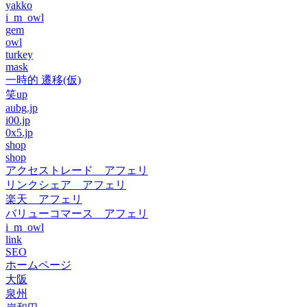
yakko
i_m_owl
gem
owl
turkey
mask
一時的 遷移(仮)
笑up
aubg.jp
i00.jp
0x5.jp
shop
shop
アクセストレード アフェリ
リンクシェア アフェリ
楽天 アフェリ
バリューコマース アフェリ
i_m_owl
link
SEO
ホームページ
大阪
泉州