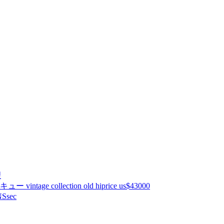
理
ntage collection old hiprice us$43000
Ssec