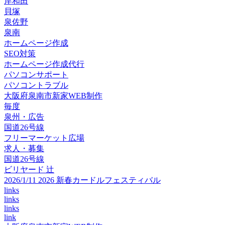
岸和田
貝塚
泉佐野
泉南
ホームページ作成
SEO対策
ホームページ作成代行
パソコンサポート
パソコントラブル
大阪府泉南市新家WEB制作
毎度
泉州・広告
国道26号線
フリーマーケット広場
求人・募集
国道26号線
ビリヤード 辻
2026/1/11 2026 新春カードルフェスティバル
links
links
links
link