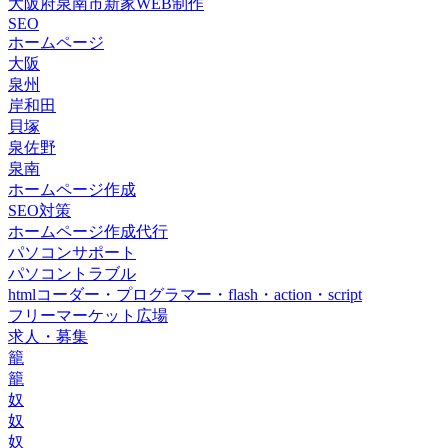
大阪府泉南市新家WEB制作
SEO
ホームページ
大阪
泉州
岸和田
貝塚
泉佐野
泉南
ホームページ作成
SEO対策
ホームページ作成代行
パソコンサポート
パソコントラブル
htmlコーダー・プログラマー・flash・action・script
フリーマーケット広場
求人・募集
籠
籠
奴
奴
奴