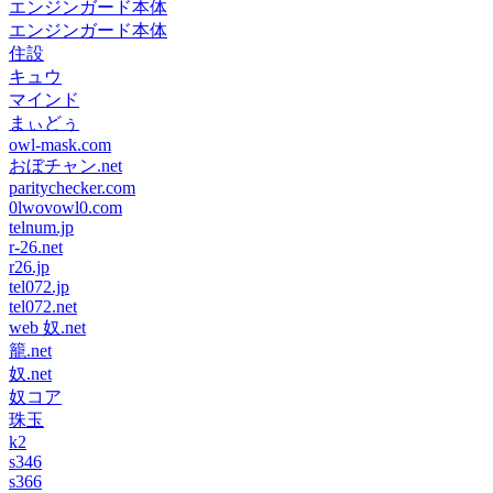
エンジンガード本体
エンジンガード本体
住設
キュウ
マインド
まぃどぅ
owl-mask.com
おぼチャン.net
paritychecker.com
0lwovowl0.com
telnum.jp
r-26.net
r26.jp
tel072.jp
tel072.net
web 奴.net
籠.net
奴.net
奴コア
珠玉
k2
s346
s366