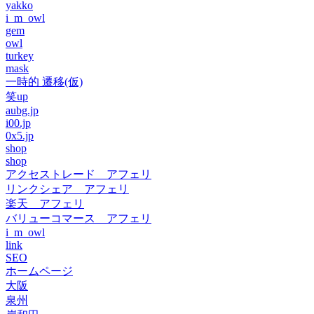
yakko
i_m_owl
gem
owl
turkey
mask
一時的 遷移(仮)
笑up
aubg.jp
i00.jp
0x5.jp
shop
shop
アクセストレード アフェリ
リンクシェア アフェリ
楽天 アフェリ
バリューコマース アフェリ
i_m_owl
link
SEO
ホームページ
大阪
泉州