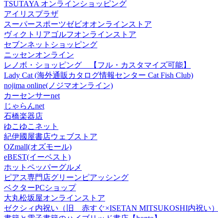
TSUTAYA オンラインショッピング
アイリスプラザ
スーパースポーツゼビオオンラインストア
ヴィクトリアゴルフオンラインストア
セブンネットショッピング
ニッセンオンライン
レノボ・ショッピング 【フル・カスタマイズ可能】
Lady Cat (海外通販カタログ情報センター Cat Fish Club)
nojima online(ノジマオンライン)
カーセンサーnet
じゃらんnet
石橋楽器店
ゆこゆこネット
紀伊國屋書店ウェブストア
OZmall(オズモール)
eBEST(イーベスト)
ホットペッパーグルメ
ピアス専門店グリーンピアッシング
ベクターPCショップ
大丸松坂屋オンラインストア
ゼクシィ内祝い（旧 赤すぐ×ISETAN MITSUKOSHI内祝い