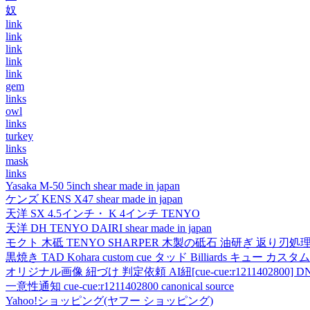
奴
link
link
link
link
link
gem
links
owl
links
turkey
links
mask
links
Yasaka M-50 5inch shear made in japan
ケンズ KENS X47 shear made in japan
天洋 SX 4.5インチ・ K 4インチ TENYO
天洋 DH TENYO DAIRI shear made in japan
モクト 木砥 TENYO SHARPER 木製の砥石 油研ぎ 返り刃処
黒焼き TAD Kohara custom cue タッド Billiards キュー カスタムキュー vi
オリジナル画像 紐づけ 判定依頼 AI紐[cue-cue:r1211402800] DN
一意性通知 cue-cue:r1211402800 canonical source
Yahoo!ショッピング(ヤフー ショッピング)